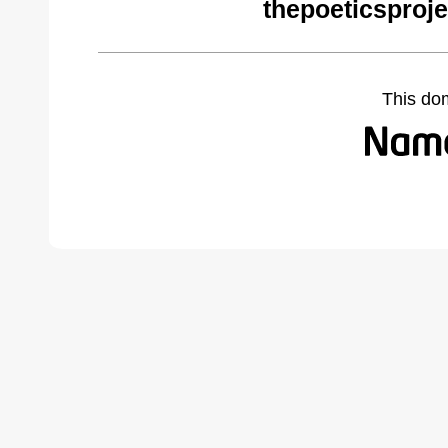
thepoeticsproj
This do