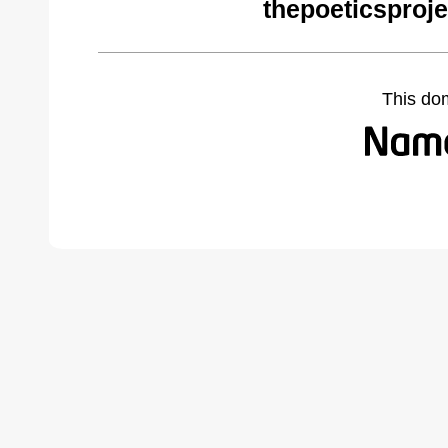
thepoeticsproj
This do